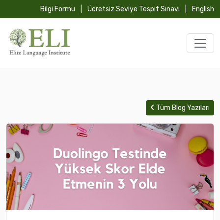
Bilgi Formu
|
Ücretsiz Seviye Tespit Sınavı
|
English
Tüm Blog Yazıları