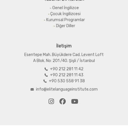
Genel İngilizce
Çocuk İngilizcesi
Kurumsal Programlar
Diğer Diller
İletişim
Esentepe Mah. Büyükdere Cad. Levent Loft
A
Blok. No: 201 /40. Şişli / İstanbul
+90 212 281 11 42
+90 212 281 11 43
+90 530 558 91 38
info@elitelanguageinstitute.com