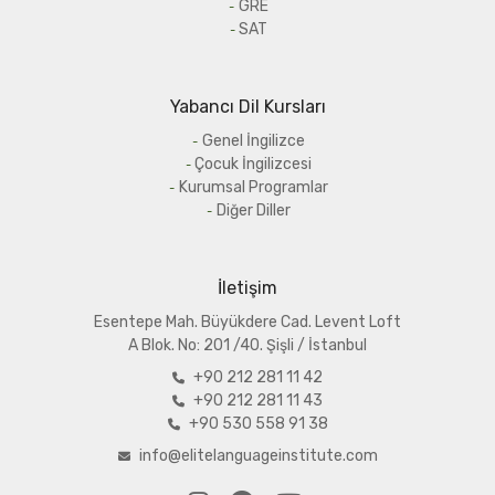
GRE
SAT
Yabancı Dil Kursları
Genel İngilizce
Çocuk İngilizcesi
Kurumsal Programlar
Diğer Diller
İletişim
Esentepe Mah. Büyükdere Cad. Levent Loft
A
Blok. No: 201 /40. Şişli / İstanbul
+90 212 281 11 42
+90 212 281 11 43
+90 530 558 91 38
info@elitelanguageinstitute.com