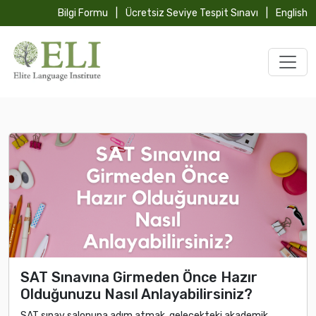
Bilgi Formu
|
Ücretsiz Seviye Tespit Sınavı
|
English
SAT Sınavına Girmeden Önce Hazır
Olduğunuzu Nasıl Anlayabilirsiniz?
SAT sınav salonuna adım atmak, gelecekteki akademik