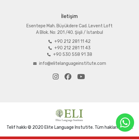
İletişim
Esentepe Mah. Büyükdere Cad. Levent Loft
A
Blok. No: 201 /40. Şişli / İstanbul
+90 212 281 11 42
+90 212 281 11 43
+90 530 558 91 38
info@elitelanguageinstitute.com
Telif hakkı © 2020 Elite Language Instutite. Tüm hakları saklıdır.