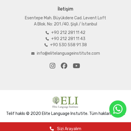
İletişim
Esentepe Mah. Büyükdere Cad. Levent Loft
A
Blok. No: 201 /40. Şişli / İstanbul
+90 212 281 11 42
+90 212 281 11 43
+90 530 558 91 38
info@elitelanguageinstitute.com
Telif hakkı © 2020 Elite Language Instutite. Tüm hakları saklıdır.
Sizi Arayalım