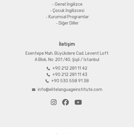
Genel İngilizce
Çocuk İngilizcesi
Kurumsal Programlar
Diğer Diller
İletişim
Esentepe Mah. Büyükdere Cad. Levent Loft
A
Blok. No: 201 /40. Şişli / İstanbul
+90 212 281 11 42
+90 212 281 11 43
+90 530 558 91 38
info@elitelanguageinstitute.com